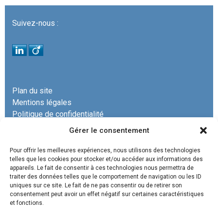
Suivez-nous :
Plan du site
Mentions légales
Politique de confidentialité
Gérer le consentement
Pour offrir les meilleures expériences, nous utilisons des technologies
telles que les cookies pour stocker et/ou accéder aux informations des
appareils. Le fait de consentir à ces technologies nous permettra de
La SCP COURRECH & ASSOCIÉS est un cabinet
traiter des données telles que le comportement de navigation ou les ID
uniques sur ce site. Le fait de ne pas consentir ou de retirer son
d’avocats spécialisé en
droit administratif, droit de
consentement peut avoir un effet négatif sur certaines caractéristiques
l’urbanisme commercial, droit de l’environnement, droit
et fonctions.
des contrats et marchés publics, droit de la construction,