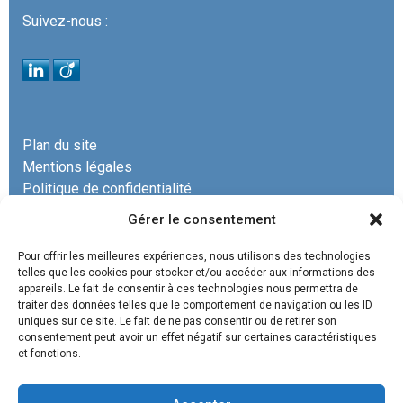
Suivez-nous :
Plan du site
Mentions légales
Politique de confidentialité
Gérer le consentement
Pour offrir les meilleures expériences, nous utilisons des technologies
telles que les cookies pour stocker et/ou accéder aux informations des
appareils. Le fait de consentir à ces technologies nous permettra de
La SCP COURRECH & ASSOCIÉS est un cabinet
traiter des données telles que le comportement de navigation ou les ID
uniques sur ce site. Le fait de ne pas consentir ou de retirer son
d’avocats spécialisé en
droit administratif, droit de
consentement peut avoir un effet négatif sur certaines caractéristiques
l’urbanisme commercial, droit de l’environnement, droit
et fonctions.
des contrats et marchés publics, droit de la construction,
promotion immobilière, droit des baux.