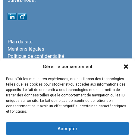
Suivez-nous :
Plan du site
Mentions légales
Politique de confidentialité
Gérer le consentement
Pour offrir les meilleures expériences, nous utilisons des technologies
telles que les cookies pour stocker et/ou accéder aux informations des
appareils. Le fait de consentir à ces technologies nous permettra de
La SCP COURRECH & ASSOCIÉS est un cabinet
traiter des données telles que le comportement de navigation ou les ID
uniques sur ce site. Le fait de ne pas consentir ou de retirer son
d’avocats spécialisé en
droit administratif, droit de
consentement peut avoir un effet négatif sur certaines caractéristiques
l’urbanisme commercial, droit de l’environnement, droit
et fonctions.
des contrats et marchés publics, droit de la construction,
promotion immobilière, droit des baux.
Accepter